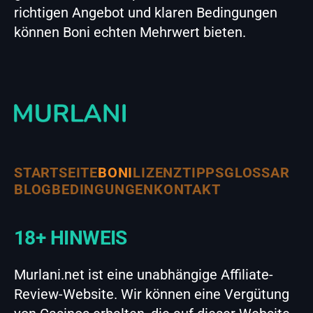
richtigen Angebot und klaren Bedingungen
können Boni echten Mehrwert bieten.
STARTSEITE
BONI
LIZENZ
TIPPS
GLOSSAR
BLOG
BEDINGUNGEN
KONTAKT
18+ HINWEIS
Murlani.net ist eine unabhängige Affiliate-
Review-Website. Wir können eine Vergütung