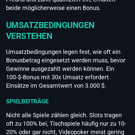
beide möglicherweise einen Bonus.
UMSATZBEDINGUNGEN
VERSTEHEN
Umsatzbedingungen legen fest, wie oft ein
Bonusbetrag eingesetzt werden muss, bevor
Gewinne ausgezahlt werden können. Ein
100-$-Bonus mit 30x Umsatz erfordert
Einsätze im Gesamtwert von 3.000 $.
SPIELBEITRÄGE
Nicht alle Spiele zählen gleich. Slots tragen
oft zu 100% bei, Tischspiele häufig nur zu 10-
20% oder gar nicht, Videopoker meist gering