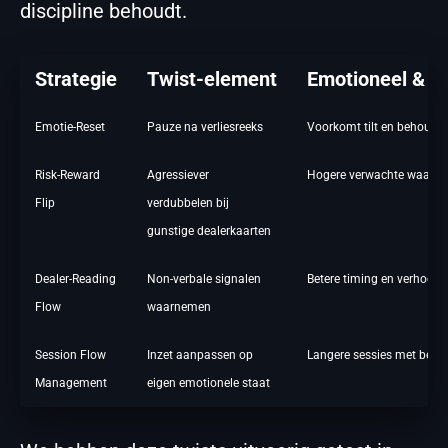
discipline behoudt.
Strategie
Twist-element
Emotioneel & W
Emotie-Reset
Pauze na verliesreeks
Voorkomt tilt en behoudt 
Risk-Reward
Agressiever
Hogere verwachte waarde bi
Flip
verdubbelen bij
gunstige dealerkaarten
Dealer-Reading
Non-verbale signalen
Betere timing en verhoogd
Flow
waarnemen
Session Flow
Inzet aanpassen op
Langere sessies met beter
Management
eigen emotionele staat